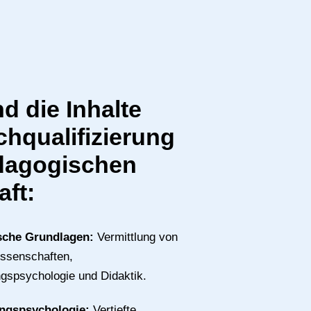
d die Inhalte
chqualifizierung
dagogischen
aft:
sche Grundlagen:
Vermittlung von
issenschaften,
gspsychologie und Didaktik.
ungspsychologie:
Vertiefte