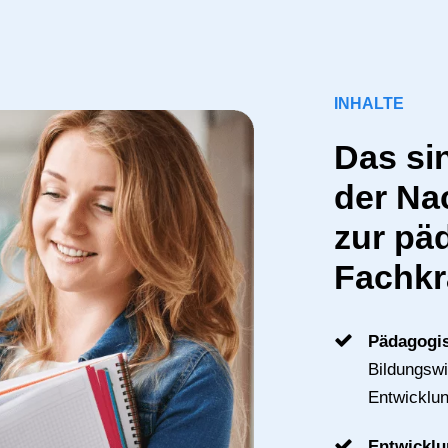
INHALTE
Das sin
der Na
zur pä
Fachkr
Pädagogi
Bildungsw
Entwicklun
Entwickl